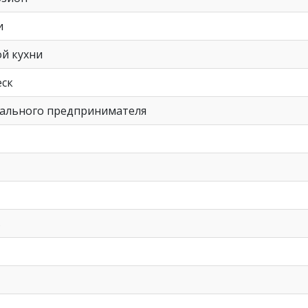
и
ой кухни
еск
уального предпринимателя
в