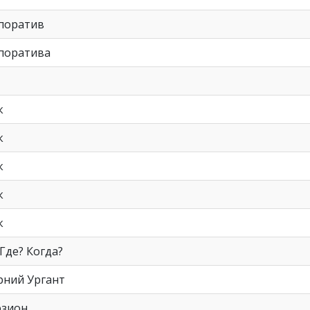
поратив
рпоратива
к
к
к
к
к
Где? Когда?
рний Ургант
юзион