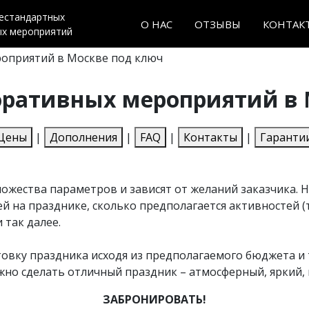
нестандартных
О НАС
ОТЗЫВЫ
КОНТАК
ых мероприятий
оприятий в Москве под ключ
оративных мероприятий в 
Цены
|
Дополнения
|
FAQ
|
Контакты
|
Гаранти
жества параметров и зависят от желаний заказчика. На
 на празднике, сколько предполагается активностей (т
 так далее.
товку праздника исходя из предполагаемого бюджета и 
но сделать отличный праздник – атмосферный, яркий,
ЗАБРОНИРОВАТЬ!