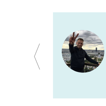
 два праздника, мы
рограмма не повторялась
саксофон – это что-то!
алы. Мы в восторге от
твом. Спасибо еще раз!
РОМАНОВ ВИТАЛИЙ,
ИТ ОТДЕЛ