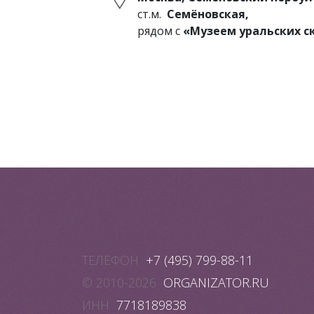
ст.м.
Семёновская,
рядом с
«Музеем уральских с
ТЕЛЕФОН
+7 (495) 799-88-11
© 2010-2026
ORGANIZATOR.RU
ИНН
7718189838