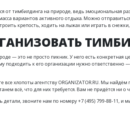
ься от тимбилдинга на природе, ведь эмоциональная р
ь масса вариантов активного отдыха. Можно отправитьс
строить крепость, ходить на лыжах или играть в снежки
РГАНИЗОВАТЬ ТИМБ
оде — это не просто пикник. У него есть конкретная ц
му подходить к его организации нужно ответственно —
те все хлопоты агентству ORGANIZATOR.RU. Мы найдём
нем всё, что для них требуется. Вам не придётся ни о 
ь детали, звоните нам по номеру +7 (495) 799-88-11, и 