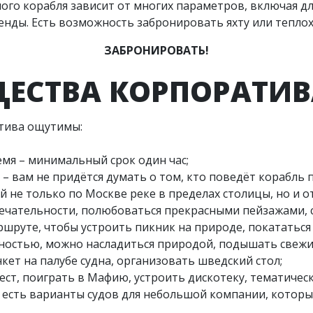
ого корабля зависит от многих параметров, включая дл
ренды. Есть возможность забронировать яхту или теплох
ЗАБРОНИРОВАТЬ!
ЕСТВА КОРПОРАТИВА
тива ощутимы:
емя – минимальный срок один час;
 – вам не придётся думать о том, кто поведёт корабль 
ей не только по Москве реке в пределах столицы, но и 
чательности, полюбоваться прекрасными пейзажами, с
шруте, чтобы устроить пикник на природе, покататься 
льностью, можно насладиться природой, подышать свежи
кет на палубе судна, организовать шведский стол;
вест, поиграть в Мафию, устроить дискотеку, тематичес
я, есть варианты судов для небольшой компании, которы