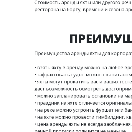
Стоимость аренды яхты или другого речн
ресторана на борту, времени и сезона а
ПРЕИМУЩ
Преимущества аренды яхты для корпора
• взять яхту в аренду можно на любое вр
• зафрахтовать судно можно с капитаном
• яхты могут прокатить вас и ваших гост
даст возможность осмотреть достоприме
• можно запланировать остановки на мар
• праздник на яхте отличается оригина
• на реке можно устроить фуршет или бан
• на яхте можно провести тимбилдинг, к
• цена аренды яхты не всегда заоблачна
речной прогулки получится не меньше.