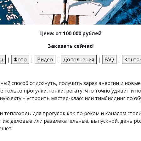
Цена: от 100 000 рублей
Заказать сейчас!
ы
|
Фото
|
Видео
|
Дополнения
|
FAQ
|
Конта
чный способ отдохнуть, получить заряд энергии и новы
е только прогулки, гонки, регату, что точно удивит и 
ную яхту – устроить мастер-класс или тимбилдинг по о
и теплоходы для прогулок как по рекам и каналам стол
ия: деловые или развлекательные, выпускной, день рож
ршет.