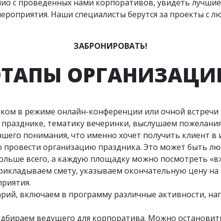
ио с проведённых нами корпоративов, увидеть лучшие 
мероприятия. Наши специалисты берутся за проекты с
ЗАБРОНИРОВАТЬ!
ЭТАПЫ ОРГАНИЗАЦИ
зчиком в режиме онлайн-конференции или очной встреч
а празднике, тематику вечеринки, выслушаем пожелани
шего понимания, что именно хочет получить клиент в и
о провести организацию праздника. Это может быть люб
 больше всего, а каждую площадку можно посмотреть «в
 прикладываем смету, указываем окончательную цену на
приятия.
рий, включаем в программу различные активности, нап
одбираем ведущего для корпоратива. Можно остановит