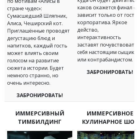
по мотивам «Алисы в
каков окажется финал –
стране чудес»:
зависит только от госте
Сумасшедший Шляпник,
корпоратива. Яркое
Алиса, Чеширский кот.
действо,
Приглашённые проводят
интерактивность
дегустацию блюд и
заставят почувствовать
напитков, каждый гость
себя настоящим сыщико
может влиять своим
или контрабандистом.
голосом на развитие
сюжета истории. Будет
ЗАБРОНИРОВАТЬ!
немного странно, но
очень интересно.
ЗАБРОНИРОВАТЬ!
ИММЕРСИВНЫЙ
ИММЕРСИВНОЕ
ТИМБИЛДИНГ
КУЛИНАРНОЕ ШОУ