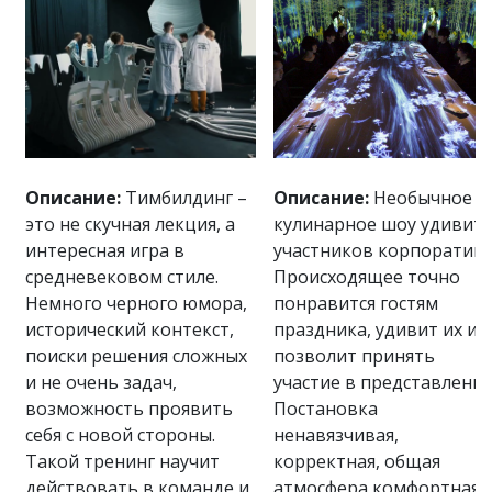
Описание:
Тимбилдинг –
Описание:
Необычное
это не скучная лекция, а
кулинарное шоу удивит
интересная игра в
участников корпоратива
средневековом стиле.
Происходящее точно
Немного черного юмора,
понравится гостям
исторический контекст,
праздника, удивит их и
поиски решения сложных
позволит принять
и не очень задач,
участие в представлении
возможность проявить
Постановка
себя с новой стороны.
ненавязчивая,
Такой тренинг научит
корректная, общая
действовать в команде и
атмосфера комфортная.