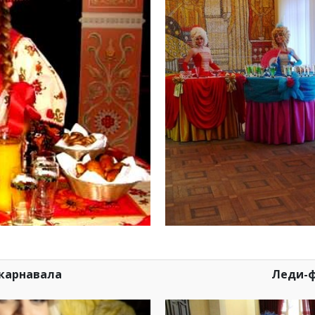
 карнавала
Леди-