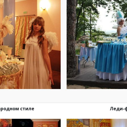
ародном стиле
Леди-ф