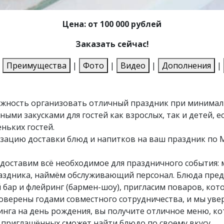
Цена: от 100 000 рублей
Заказать сейчас!
|
Преимущества
|
Фото
|
Видео
|
Дополнения
|
ожность организовать отличный праздник при минимальн
ными закусками для гостей как взрослых, так и детей, е
ньких гостей.
зацию доставки блюд и напитков на ваш праздник по М
доставим всё необходимое для праздничного события: м
аздника, наймём обслуживающий персонал. Блюда пред
бар и флейринг (бармен-шоу), пригласим поваров, кото
верены годами совместного сотрудничества, и мы увер
инга на день рождения, вы получите отличное меню, к
 приглашённых сможет найти блюдо по своему вкусу.