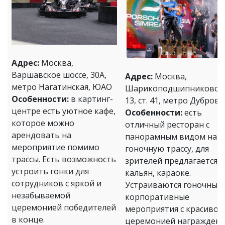
Адрес:
Москва,
Варшавское шоссе, 30А,
Адрес:
Москва,
метро Нагатинская, ЮАО
Шарикоподшипниковска
Особенности:
в картинг-
13, ст. 41, метро Дубровк
центре есть уютное кафе,
Особенности:
есть
которое можно
отличный ресторан с
арендовать на
панорамным видом на
мероприятие помимо
гоночную трассу, для
трассы. Есть возможность
зрителей предлагается
устроить гонки для
кальян, караоке.
сотрудников с яркой и
Устраиваются гоночные
незабываемой
корпоративные
церемонией победителей
мероприятия с красивой
в конце.
церемонией награждени