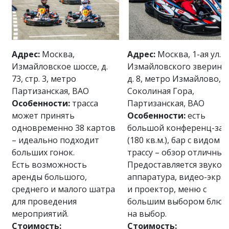
Адрес:
Москва,
Адрес:
Москва, 1-ая ул.
Измайловское шоссе, д.
Измайловского зверинц
73, стр. 3, метро
д. 8, метро Измайлово,
Партизанская, ВАО
Соколиная Гора,
Особенности:
трасса
Партизанская, ВАО
может принять
Особенности:
есть
одновременно 38 картов
большой конференц-зал
– идеально подходит
(180 кв.м.), бар с видом н
больших гонок.
трассу – обзор отличный
Есть возможность
Предоставляется звуков
аренды большого,
аппаратура, видео-экра
среднего и малого шатра
и проектор, меню с
для проведения
большим выбором блюд
мероприятий.
на выбор.
Стоимость:
Стоимость: