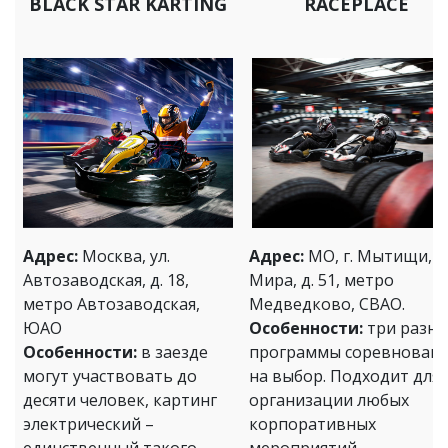
BLACK STAR KARTING
RACEPLACE
Адрес:
Москва, ул.
Адрес:
МО, г. Мытищи, ул
Автозаводская, д. 18,
Мира, д. 51, метро
метро Автозаводская,
Медведково, СВАО.
ЮАО
Особенности:
три разны
Особенности:
в заезде
программы соревнован
могут участвовать до
на выбор. Подходит для
десяти человек, картинг
организации любых
электрический –
корпоративных
единственный такого
мероприятий.