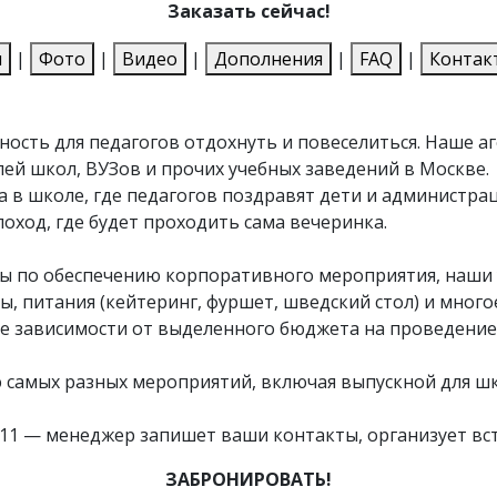
Заказать сейчас!
и
|
Фото
|
Видео
|
Дополнения
|
FAQ
|
Контак
ность для педагогов отдохнуть и повеселиться. Наше а
ей школ, ВУЗов и прочих учебных заведений в Москве.
а в школе, где педагогов поздравят дети и администрац
плоход, где будет проходить сама вечеринка.
ты по обеспечению корпоративного мероприятия, наши 
 питания (кейтеринг, фуршет, шведский стол) и многое
е зависимости от выделенного бюджета на проведение 
 самых разных мероприятий, включая выпускной для ш
-11
— менеджер запишет ваши контакты, организует вст
ЗАБРОНИРОВАТЬ!