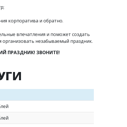
р;
ения корпоратива и обратно.
ельные впечатления и поможет создать
м организовать незабываемый праздник.
Й ПРАЗДНИК! ЗВОНИТЕ!
УГИ
блей
блей