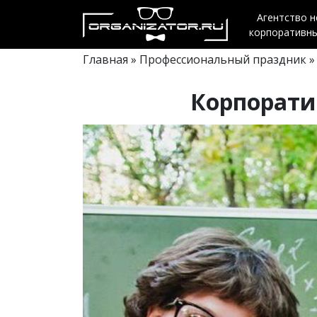
Агентство 
корпоративн
Главная
»
Профессиональный праздник
»
Корпорати