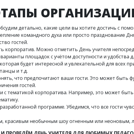
ЭТАПЫ ОРГАНИЗАЦИ
е обсудим детально, какие цели вы хотите достичь с по
епление командного духа или просто празднование Дн
тво гостей.
ить корпоратив. Можно отметить День учителя непосред
варианты площадок с учётом доступности и удобства д
 которая будет интересной и увлекательной для всех п
танцы и т.д.
онять, что предпочитают ваши гости. Это может быть фу
ичения гостей.
и с тематикой корпоратива. Например, это может быть
ематику.
 разработанной программе. Убедимся, что все гости чув
м, красивым необычным шоу огненным или неоновым, 
И ПРОВЕДЁМ ДЕНЬ УЧИТЕЛЯ ДЛЯ ЛЮБИМЫХ ПЕДАГОГ