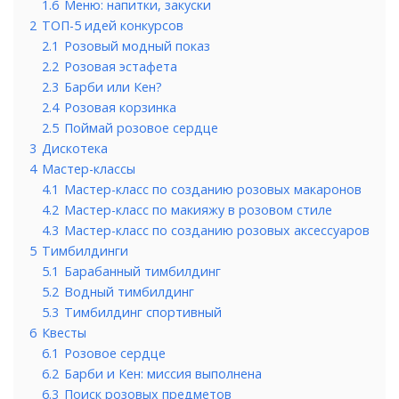
1.6
Меню: напитки, закуски
2
ТОП-5 идей конкурсов
2.1
Розовый модный показ
2.2
Розовая эстафета
2.3
Барби или Кен?
2.4
Розовая корзинка
2.5
Поймай розовое сердце
3
Дискотека
4
Мастер-классы
4.1
Мастер-класс по созданию розовых макаронов
4.2
Мастер-класс по макияжу в розовом стиле
4.3
Мастер-класс по созданию розовых аксессуаров
5
Тимбилдинги
5.1
Барабанный тимбилдинг
5.2
Водный тимбилдинг
5.3
Тимбилдинг спортивный
6
Квесты
6.1
Розовое сердце
6.2
Барби и Кен: миссия выполнена
6.3
Поиск розовых предметов