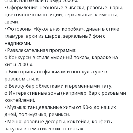
стиль Barbie или гламур 2000-х.
• Оформление: неоновые вывески, розовые шары,
цветочные композиции, зеркальные элементы,
свечи.
• Фотозоны: «Кукольная коробка», диван в стиле
гламура, арки из шаров, зеркальный фон с
надписями.
• Развлекательная программа:
o Конкурсы в стиле «модный показ», караоке на
хиты 2000-х.
o Викторины по фильмам и поп-культуре в
розовом стиле.
o Beauty-бар с блёстками и временными тату.
o Интерактивные зоны (например, бар с розовыми
коктейлями).
• Музыка: танцевальные хиты от 90-х до наших
дней, поп-музыка, ремиксы.
• Меню: розовые десерты, коктейли, конфеты,
закуски в тематических оттенках.