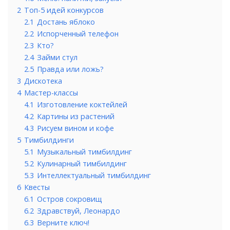
2
Топ-5 идей конкурсов
2.1
Достань яблоко
2.2
Испорченный телефон
2.3
Кто?
2.4
Займи стул
2.5
Правда или ложь?
3
Дискотека
4
Мастер-классы
4.1
Изготовление коктейлей
4.2
Картины из растений
4.3
Рисуем вином и кофе
5
Тимбилдинги
5.1
Музыкальный тимбилдинг
5.2
Кулинарный тимбилдинг
5.3
Интеллектуальный тимбилдинг
6
Квесты
6.1
Остров сокровищ
6.2
Здравствуй, Леонардо
6.3
Верните ключ!