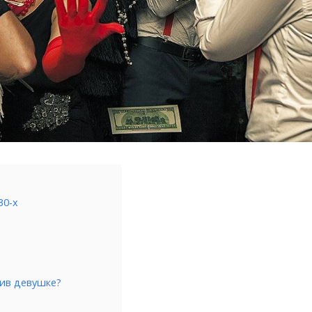
30-х
тив девушке?