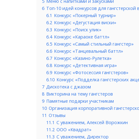
5
Меню с напитками и закусками
6
Топ-10 идей конкурсов для гангстерской 
6.1
Конкурс «Покерный турнир»
6.2
Конкурс «Дегустация виски»
6.3
Конкурс «Поиск улик»
6.4
Конкурс «Караоке баттл»
6.5
Конкурс «Самый стильный гангстер»
6.6
Конкурс «Танцевальный баттл»
6.7
Конкурс «Казино-Рулетка»
6.8
Конкурс «Детективная игра»
6.9
Конкурс «Фотосессия гангстеров»
6.10
Конкурс «Подделка гангстерских акц
7
Дискотека с джазом
8
Викторина на тему гангстеров
9
Памятные подарки участникам
10
Организация корпоративной гангстерско
11
Отзывы
11.1
С уважением, Алексей Ворожкин
11.2
ООО «Квадрат»
11.3
С уважением, Директор