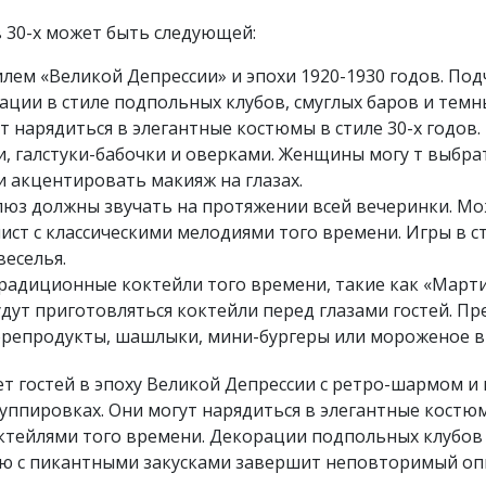
в 30-х может быть следующей:
илем «Великой Депрессии» и эпохи 1920-1930 годов. П
ации в стиле подпольных клубов, смуглых баров и темн
т нарядиться в элегантные костюмы в стиле 30-х годов
, галстуки-бабочки и оверками. Женщины могу т выбр
и акцентировать макияж на глазах.
 блюз должны звучать на протяжении всей вечеринки. 
ст с классическими мелодиями того времени. Игры в ст
веселья.
радиционные коктейли того времени, такие как «Марти
дут приготовляться коктейли перед глазами гостей. П
морепродукты, шашлыки, мини-бургеры или мороженое в
ает гостей в эпоху Великой Депрессии с ретро-шармом и
уппировках. Они могут нарядиться в элегантные костюмы
октейлями того времени. Декорации подпольных клубов
еню с пикантными закусками завершит неповторимый оп