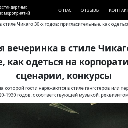
нестандартных
О НАС
ОТЗЫВЫ
КОНТАК
ых мероприятий
в стиле Чикаго 30-х годов: пригласительные, как одетьс
я вечеринка в стиле Чикаго
 как одеться на корпорат
сценарии, конкурсы
а которой гости наряжаются в стиле гангстеров или пе
0-1930 годов, с соответствующей музыкой, реквизитом