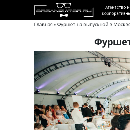
Агентство 
корпоративн
Главная
» Фуршет на выпускной в Москв
Фуршет