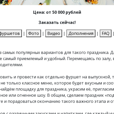
Цена: от 50 000 рублей
Заказать сейчас!
фуршетов
|
Фото
|
Видео
|
Дополнения
|
FAQ
из самых популярных вариантов для такого праздника.
е самый приемлемый и удобный. Перемещаясь по залу, 
родителями.
овить и провести как отдельно фуршет на выпускной, т
 не только классное меню, которое будет вкусным и с
найдём площадку для праздника, украсим её, пригласи
ное или огненное шоу. В общем, сделаем праздник «под
те и порадоваться окончанию такого важного этапа и о
ов с различными закусками и напитками, где каждый у