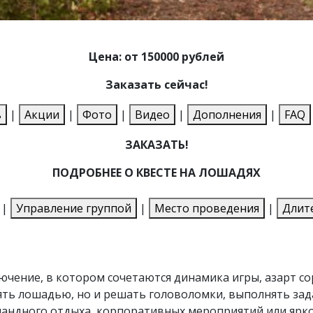
Цена: от 150000 рублей
Заказать сейчас!
ь
|
Акции
|
Фото
|
Видео
|
Дополнения
|
FAQ
ЗАКАЗАТЬ!
ПОДРОБНЕЕ О КВЕСТЕ НА ЛОШАДЯХ
|
Управление группой
|
Место проведения
|
Длит
ючение, в котором сочетаются динамика игры, азарт с
ять лошадью, но и решать головоломки, выполнять зад
андного отдыха, корпоративных мероприятий или ярко