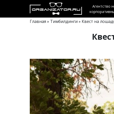
Агентство 
корпоративн
Главная
»
Тимбилдинги
» Квест на лошад
Квес