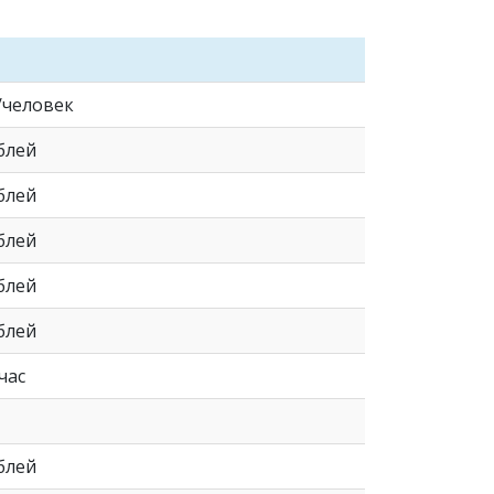
б/человек
ублей
ублей
ублей
ублей
ублей
час
ублей