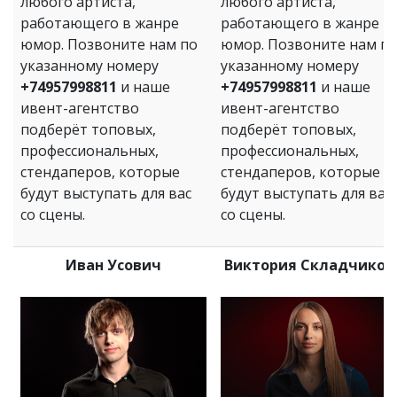
любого артиста,
любого артиста,
работающего в жанре
работающего в жанре
юмор. Позвоните нам по
юмор. Позвоните нам п
указанному номеру
указанному номеру
+74957998811
и наше
+74957998811
и наше
ивент-агентство
ивент-агентство
подберёт топовых,
подберёт топовых,
профессиональных,
профессиональных,
стендаперов, которые
стендаперов, которые
будут выступать для вас
будут выступать для вас
со сцены.
со сцены.
Иван Усович
Виктория Складчиков