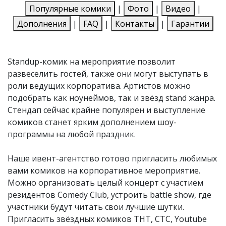
Популярные комики
|
Фото
|
Видео
|
Дополнения
|
FAQ
|
Контакты
|
Гарантии
Standup-комик на мероприятие позволит
развеселить гостей, также они могут выступать в
роли ведущих корпоратива. Артистов можно
подобрать как ноунеймов, так и звёзд stand жанра.
Стендап сейчас крайне популярен и выступление
комиков станет ярким дополнением шоу-
программы на любой праздник.
Наше ивент-агентство готово пригласить любимых
вами комиков на корпоративное мероприятие.
Можно организовать целый концерт с участием
резидентов Comedy Club, устроить battle show, где
участники будут читать свои лучшие шутки.
Пригласить звёздных комиков ТНТ, СТС, Youtube