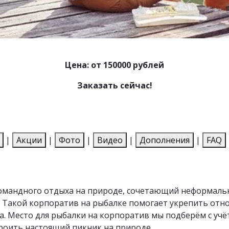
Цена: от 150000 рублей
Заказать сейчас!
|
Акции
|
Фото
|
Видео
|
Дополнения
|
FAQ
командного отдыха на природе, сочетающий неформал
 Такой корпоратив на рыбалке помогает укрепить отнош
. Место для рыбалки на корпоратив мы подберём с учёт
роить настоящий пикник на природе.