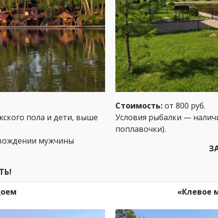
Стоимость:
от 800 руб.
ского пола и дети, выше
Условия рыбалки — наличи
поплавочки).
овождении мужчины
З
ТЬ!
доем
«Клевое 