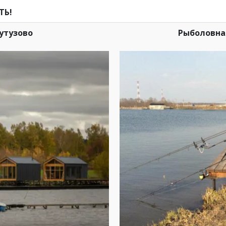
ТЬ!
утузово
Рыболовна