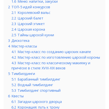
1.6
Меню: напитки, закуски
2
ТОП-5 идей конкурсов
2.1
Королевский вальс
2.2
Царский балет
2.3
Царский этикет
2.4
Царская корона
2.5
Тайны царской кухни
3
Дискотека
4
Мастер-классы
4.1
Мастер-класс по созданию царских канапе
4.2
Мастер-класс по изготовлению царской короны
4.3
Мастер-класс по классическому макияжу и
причёске в стиле XVIII-XIX веков
5
Тимбилдинги
5.1
Барабанный тимбилдинг
5.2
Водный тимбилдинг
5.3
Тимбилдинг спортивный
6
Квесты
6.1
Загадки царского дворца
6.2
Коронация: путь к трону