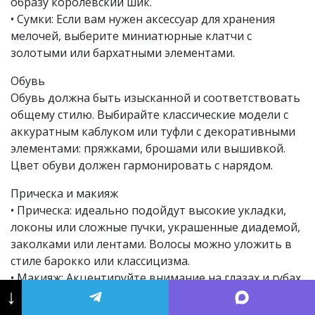
образу королевский шик.
• Сумки: Если вам нужен аксессуар для хранения
мелочей, выберите миниатюрные клатчи с
золотыми или бархатными элементами.
Обувь
Обувь должна быть изысканной и соответствовать
общему стилю. Выбирайте классические модели с
аккуратным каблуком или туфли с декоративными
элементами: пряжками, брошами или вышивкой.
Цвет обуви должен гармонировать с нарядом.
Прическа и макияж
• Прическа: идеально подойдут высокие укладки,
локоны или сложные пучки, украшенные диадемой,
заколками или лентами. Волосы можно уложить в
стиле барокко или классицизма.
• Макияж: Акцентируйте внимание на глазах и губах,
↓
добавив немного сияния. Используйте тёплые
золотистые, бронзовые или сливовые оттенки,