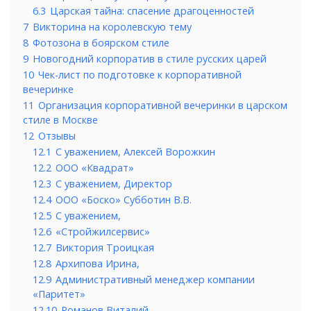
6.3
Царская тайна: спасение драгоценностей
7
Викторина на королевскую тему
8
Фотозона в боярском стиле
9
Новогодний корпоратив в стиле русских царей
10
Чек-лист по подготовке к корпоративной
вечеринке
11
Организация корпоративной вечеринки в царском
стиле в Москве
12
Отзывы
12.1
С уважением, Алексей Ворожкин
12.2
ООО «Квадрат»
12.3
С уважением, Директор
12.4
ООО «Боско» Субботин В.В.
12.5
С уважением,
12.6
«Стройжилсервис»
12.7
Виктория Троицкая
12.8
Архипова Ирина,
12.9
Административный менеджер компании
«Паритет»
12.10
Романов Виталий,