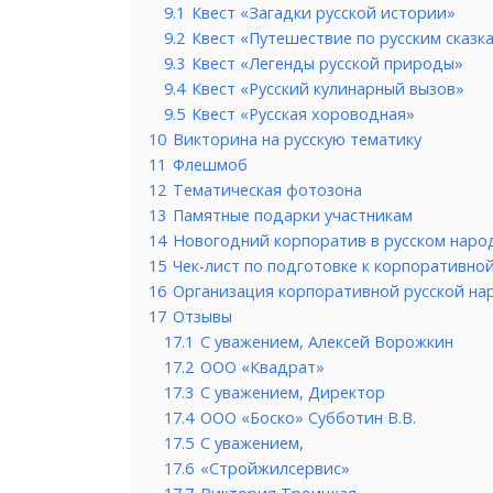
9.1
Квест «Загадки русской истории»
9.2
Квест «Путешествие по русским сказк
9.3
Квест «Легенды русской природы»
9.4
Квест «Русский кулинарный вызов»
9.5
Квест «Русская хороводная»
10
Викторина на русскую тематику
11
Флешмоб
12
Тематическая фотозона
13
Памятные подарки участникам
14
Новогодний корпоратив в русском наро
15
Чек-лист по подготовке к корпоративно
16
Организация корпоративной русской на
17
Отзывы
17.1
С уважением, Алексей Ворожкин
17.2
ООО «Квадрат»
17.3
С уважением, Директор
17.4
ООО «Боско» Субботин В.В.
17.5
С уважением,
17.6
«Стройжилсервис»