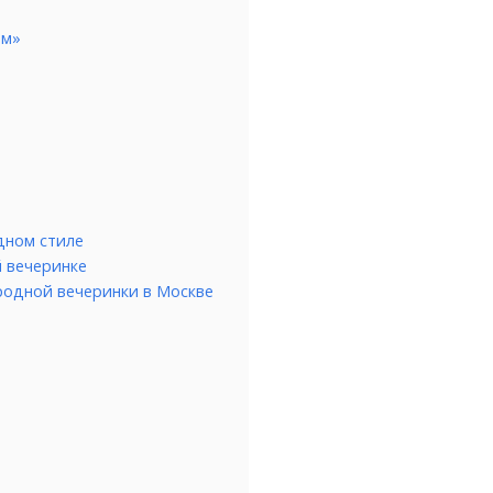
ам»
дном стиле
й вечеринке
родной вечеринки в Москве