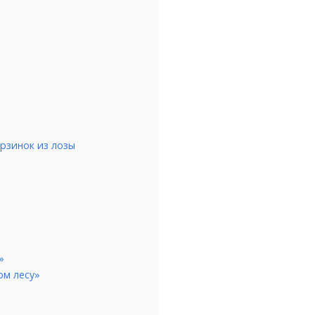
орзинок из лозы
»
ом лесу»