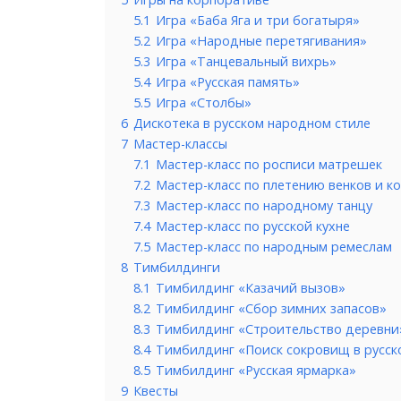
5.1
Игра «Баба Яга и три богатыря»
5.2
Игра «Народные перетягивания»
5.3
Игра «Танцевальный вихрь»
5.4
Игра «Русская память»
5.5
Игра «Столбы»
6
Дискотека в русском народном стиле
7
Мастер-классы
7.1
Мастер-класс по росписи матрешек
7.2
Мастер-класс по плетению венков и к
7.3
Мастер-класс по народному танцу
7.4
Мастер-класс по русской кухне
7.5
Мастер-класс по народным ремеслам
8
Тимбилдинги
8.1
Тимбилдинг «Казачий вызов»
8.2
Тимбилдинг «Сбор зимних запасов»
8.3
Тимбилдинг «Строительство деревни
8.4
Тимбилдинг «Поиск сокровищ в русск
8.5
Тимбилдинг «Русская ярмарка»
9
Квесты