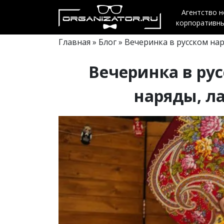
Агентство 
корпоративн
Главная
»
Блог
» Вечеринка в русском на
Вечеринка в рус
наряды, л