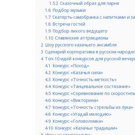
1.5.2
Сказочный образ для парня
1.6
Подбор музыки
1.7
Скатерть-самобранка с напитками и з
1.8
Встреча гостей
1.9
Подбор лихого ведущего
1.10
Славянские аттракционы
2
Шоу русского казачьего ансамбля
3
Сценарий корпоратива в русском народн
4
Топ-10 идей конкурсов для русской вече
4.1
Конкурс «Поход»
4.2
Конкурс «Казачья сила»
4.3
Конкурс «Точность-меткость»
4.4
Конкурс «Танцевальное состязание»
4.5
Конкурс «Соревнование по скоростно
4.6
Конкурс «Викторина»
4.7
Конкурс «Точность стрельбы из лука»
4.8
Конкурс «Угадай мелодию»
4.9
Конкурс «Головоломка»
4.10
Конкурс «Казачьи традиции»
5
Игры на корпоративе