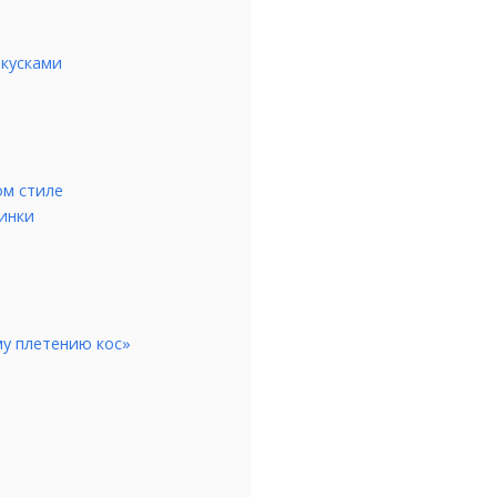
акусками
ом стиле
ринки
му плетению кос»