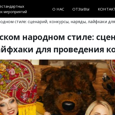
нестандартных
О НАС
ОТЗЫВЫ
КОНТАК
ых мероприятий
родном стиле: сценарий, конкурсы, наряды, лайфхаки д
ском народном стиле: сце
айфхаки для проведения к