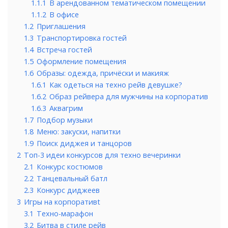
1.1.1
В арендованном тематическом помещении
1.1.2
В офисе
1.2
Приглашения
1.3
Транспортировка гостей
1.4
Встреча гостей
1.5
Оформление помещения
1.6
Образы: одежда, причёски и макияж
1.6.1
Как одеться на техно рейв девушке?
1.6.2
Образ рейвера для мужчины на корпоратив
1.6.3
Аквагрим
1.7
Подбор музыки
1.8
Меню: закуски, напитки
1.9
Поиск диджея и танцоров
2
Топ-3 идеи конкурсов для техно вечеринки
2.1
Конкурс костюмов
2.2
Танцевальный батл
2.3
Конкурс диджеев
3
Игры на корпоративt
3.1
Техно-марафон
3.2
Битва в стиле рейв