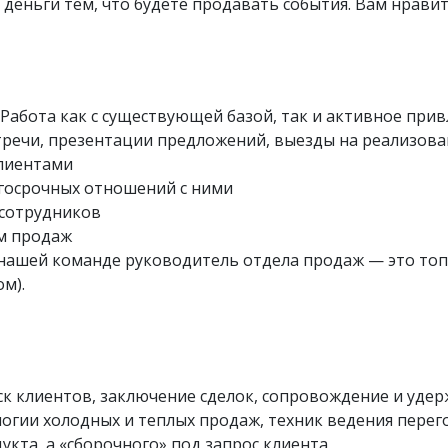
деньги тем, что будете продавать события. Вам нравит
абота как с существующей базой, так и активное при
речи, презентации предложений, выезды на реализов
клиентами
госрочных отношений с ними
 сотрудников
м продаж
нашей команде руководитель отдела продаж — это топ-
м).
ск клиентов, заключение сделок, сопровождение и уде
логии холодных и теплых продаж, техник ведения пере
кта, а «сборочного» под запрос клиента