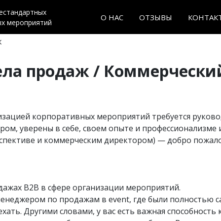
нестандартных
О НАС
ОТЗЫВЫ
КОНТАК
ых мероприятий
ж
ела продаж / Коммерчески
зацией корпоративных мероприятий требуется руково
ом, уверены в себе, своем опыте и профессионализме и
рспективе и коммерческим директором) — добро пожало
дажах B2B в сфере организации мероприятий.
менеджером по продажам в event, где были полностью 
 ехать. Другими словами, у вас есть важная способност