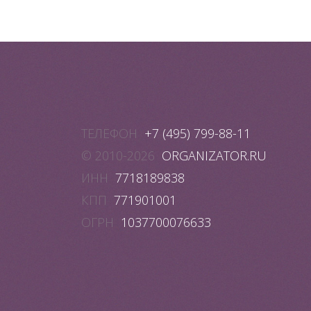
ТЕЛЕФОН
+7 (495) 799-88-11
© 2010-2026
ORGANIZATOR.RU
ИНН
7718189838
КПП
771901001
ОГРН
1037700076633