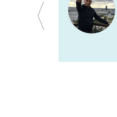
саксофон – это что-то!
алы. Мы в восторге от
твом. Спасибо еще раз!
РОМАНОВ ВИТАЛИЙ,
ИТ ОТДЕЛ