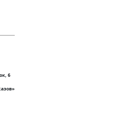
к, 6
казов»