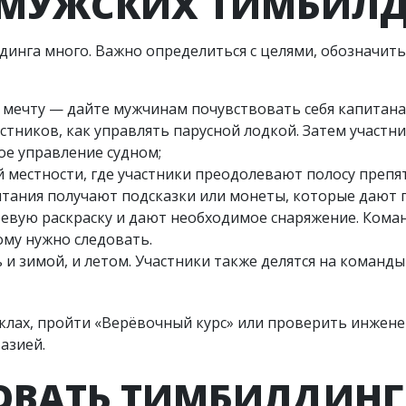
МУЖСКИХ ТИМБИЛ
инга много. Важно определиться с целями, обозначить
ю мечту — дайте мужчинам почувствовать себя капитана
стников, как управлять парусной лодкой. Затем участн
ое управление судном;
й местности, где участники преодолевают полосу препя
ытания получают подсказки или монеты, которые дают
евую раскраску и дают необходимое снаряжение. Кома
му нужно следовать.
 и зимой, и летом. Участники также делятся на команд
клах, пройти «Верёвочный курс» или проверить инжен
азией.
ОВАТЬ ТИМБИЛДИН