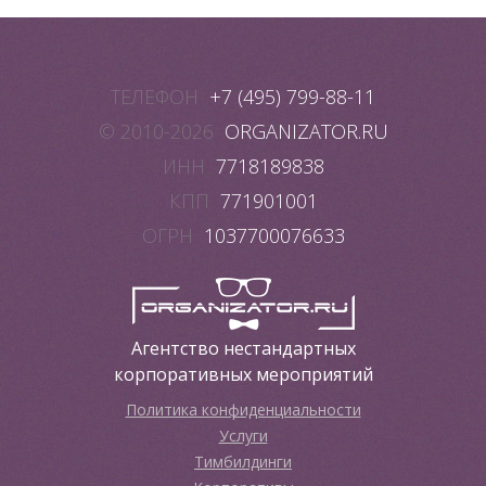
ТЕЛЕФОН
+7 (495) 799-88-11
© 2010-2026
ORGANIZATOR.RU
ИНН
7718189838
КПП
771901001
ОГРН
1037700076633
Агентство нестандартных
корпоративных мероприятий
Политика конфиденциальности
Услуги
Тимбилдинги