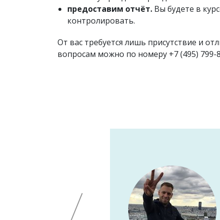
предоставим отчёт.
Вы будете в курс
контролировать.
От вас требуется лишь присутствие и от
вопросам можно по номеру
+7 (495) 799-
 два праздника, мы
рограмма не повторялась
саксофон – это что-то!
алы. Мы в восторге от
твом. Спасибо еще раз!