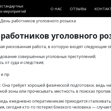
нестандартных
О НАС
ОТЗЫВЫ
КОНТАК
ых мероприятий
 День работников уголовного розыска
 работников уголовного ро
ая рискованная работа, в которую входят следующие о
едование совершённых уголовных преступлений;
ь от суда и следствия;
и пр.
. Она требует хорошей физической подготовки, ведь ник
асной зоны или прочесывать местность в поисках пропав
ведь ежедневно оперативникам приходится сталкиватьс
я, сегодня кто-то потерял близкого человека — случает