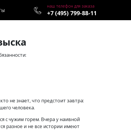
наш телефон для заказа
ТЫ
+7 (495) 799-88-11
зыска
бязанности:
то не знает, что предстоит завтра:
шего человека.
я с чужим горем. Вчера у наивной
ся разное и не все истории имеют