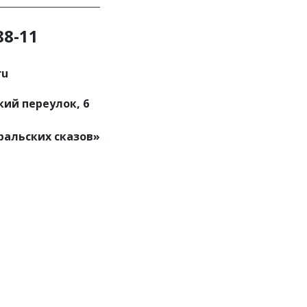
88-11
ru
ий переулок, 6
,
ральских сказов»