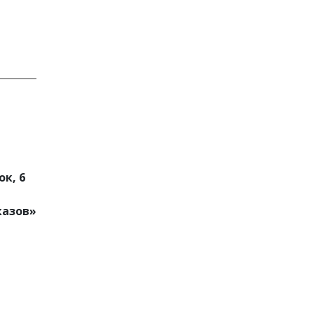
к, 6
казов»