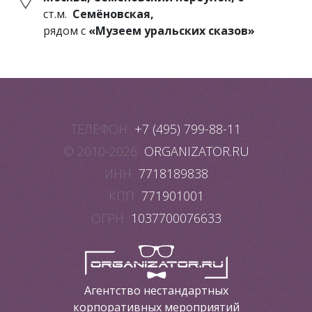
ст.м.
Семёновская,
рядом с
«Музеем уральских сказов»
ТЕЛЕФОН
+7 (495) 799-88-11
© 2010-2026
ORGANIZATOR.RU
ИНН
7718189838
КПП
771901001
ОГРН
1037700076633
Агентство нестандартных
корпоративных мероприятий