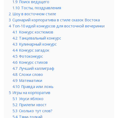
1.9
Поиск ведущего
1.10
Тосты, поздравления
2
Шоу в восточном стиле
3
Сценарий корпоратива в стиле сказок Востока
4
Топ-10 идей конкурсов для восточной вечеринки
4.1
Конкурс костюмов
4.2
Танцевальный конкурс
4.3
Кулинарный конкурс
4.4
Конкурс загадок
4.5
Фотоконкурс
4.6
Конкурс стихов
4.7
Лучший каллиграф
4.8
Сложи слово
4.9
Математики
4.10
Правда или ложь
5
Игры на корпоратив
5.1
Укуси яблоко
5.2
Прилепи хвост
5.3
Сколько тут слов?
5.4
Тяни-толкай