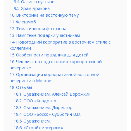
9.4
Оазис в пустыне
9.5
Храм дракона
10
Викторина на восточную тему
11
Флешмоб
12
Тематическая фотозона
13
Памятные подарки участникам
14
Новогодний корпоратив в восточном стиле с
коллегами
15
Особенности праздника для детей
16
Чек-лист по подготовке к корпоративной
вечеринке
17
Организация корпоративной восточной
вечеринки в Москве
18
Отзывы
18.1
С уважением, Алексей Ворожкин
18.2
ООО «Квадрат»
18.3
С уважением, Директор
18.4
ООО «Боско» Субботин В.В.
18.5
С уважением,
18.6
«Стройжилсервис»