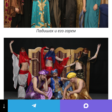
Падишах и его гарем
↓