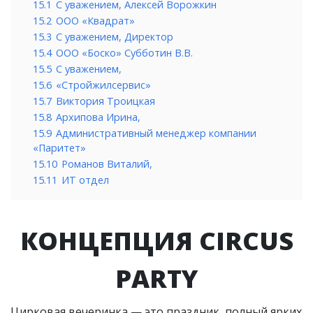
15.1
С уважением, Алексей Ворожкин
15.2
ООО «Квадрат»
15.3
С уважением, Директор
15.4
ООО «Боско» Субботин В.В.
15.5
С уважением,
15.6
«Стройжилсервис»
15.7
Виктория Троицкая
15.8
Архипова Ирина,
15.9
Административный менеджер компании
«Паритет»
15.10
Романов Виталий,
15.11
ИТ отдел
КОНЦЕПЦИЯ CIRCUS
PARTY
Цирковая вечеринка — это праздник, полный ярких