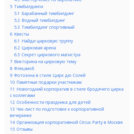
5
Тимбилдинги
5.1
Барабанный тимбилдинг
5.2
Водный тимбилдинг
5.3
Тимбилдинг спортивный
6
Квесты
6.1
Найди цирковую труппу
6.2
Цирковая арена
6.3
Секрет циркового магистра
7
Викторина на цирковую тему
8
Флешмоб
9
Фотозона в стиле Цирк дю Солей
10
Памятные подарки участникам
11
Новогодний корпоратив в стиле бродячего цирка
с коллегами
12
Особенности праздника для детей
13
Чек-лист по подготовке к корпоративной
вечеринке
14
Организация корпоративной Circus Party в Москве
15
Отзывы