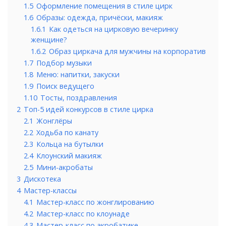
1.5
Оформление помещения в стиле цирк
1.6
Образы: одежда, причёски, макияж
1.6.1
Как одеться на цирковую вечеринку
женщине?
1.6.2
Образ циркача для мужчины на корпоратив
1.7
Подбор музыки
1.8
Меню: напитки, закуски
1.9
Поиск ведущего
1.10
Тосты, поздравления
2
Топ-5 идей конкурсов в стиле цирка
2.1
Жонглёры
2.2
Ходьба по канату
2.3
Кольца на бутылки
2.4
Клоунский макияж
2.5
Мини-акробаты
3
Дискотека
4
Мастер-классы
4.1
Мастер-класс по жонглированию
4.2
Мастер-класс по клоунаде
4.3
Мастер-класс по акробатике