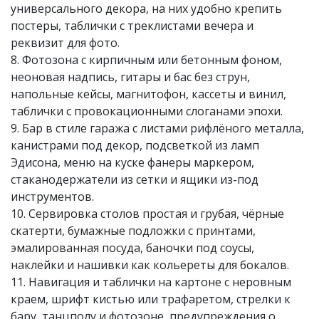
универсального декора, на них удобно крепить
постеры, таблички с треклистами вечера и
реквизит для фото.
8. Фотозона с кирпичным или бетонным фоном,
неоновая надпись, гитары и бас без струн,
напольные кейсы, магнитофон, кассеты и винил,
таблички с провокационными слоганами эпохи.
9. Бар в стиле гаража с листами рифлёного металла,
канистрами под декор, подсветкой из ламп
Эдисона, меню на куске фанеры маркером,
стаканодержатели из сетки и ящики из-под
инструментов.
10. Сервировка столов простая и грубая, чёрные
скатерти, бумажные подложки с принтами,
эмалированная посуда, баночки под соусы,
наклейки и нашивки как кольереты для бокалов.
11. Навигация и таблички на картоне с неровным
краем, шрифт кистью или трафаретом, стрелки к
бару, танцполу и фотозоне, предупреждения о