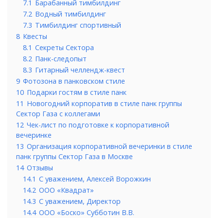
7.1
Барабанный тимбилдинг
7.2
Водный тимбилдинг
7.3
Тимбилдинг спортивный
8
Квесты
8.1
Секреты Сектора
8.2
Панк-следопыт
8.3
Гитарный челлендж-квест
9
Фотозона в панковском стиле
10
Подарки гостям в стиле панк
11
Новогодний корпоратив в стиле панк группы
Сектор Газа с коллегами
12
Чек-лист по подготовке к корпоративной
вечеринке
13
Организация корпоративной вечеринки в стиле
панк группы Сектор Газа в Москве
14
Отзывы
14.1
С уважением, Алексей Ворожкин
14.2
ООО «Квадрат»
14.3
С уважением, Директор
14.4
ООО «Боско» Субботин В.В.