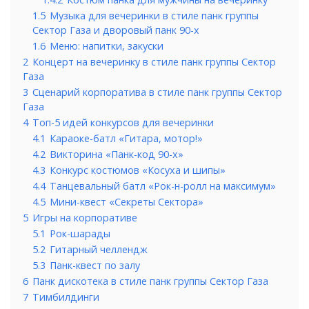
1.5
Музыка для вечеринки в стиле панк группы
Сектор Газа и дворовый панк 90-х
1.6
Меню: напитки, закуски
2
Концерт на вечеринку в стиле панк группы Сектор
Газа
3
Сценарий корпоратива в стиле панк группы Сектор
Газа
4
Топ-5 идей конкурсов для вечеринки
4.1
Караоке-батл «Гитара, мотор!»
4.2
Викторина «Панк-код 90-х»
4.3
Конкурс костюмов «Косуха и шипы»
4.4
Танцевальный батл «Рок-н-ролл на максимум»
4.5
Мини-квест «Секреты Сектора»
5
Игры на корпоративе
5.1
Рок-шарады
5.2
Гитарный челлендж
5.3
Панк-квест по залу
6
Панк дискотека в стиле панк группы Сектор Газа
7
Тимбилдинги