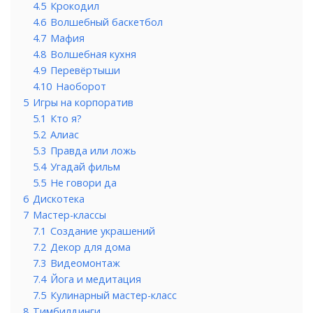
4.5
Крокодил
4.6
Волшебный баскетбол
4.7
Мафия
4.8
Волшебная кухня
4.9
Перевёртыши
4.10
Наоборот
5
Игры на корпоратив
5.1
Кто я?
5.2
Алиас
5.3
Правда или ложь
5.4
Угадай фильм
5.5
Не говори да
6
Дискотека
7
Мастер-классы
7.1
Создание украшений
7.2
Декор для дома
7.3
Видеомонтаж
7.4
Йога и медитация
7.5
Кулинарный мастер-класс
8
Тимбилдинги