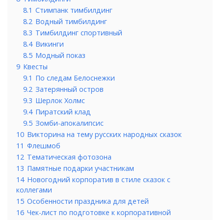
8.1
Стимпанк тимбилдинг
8.2
Водный тимбилдинг
8.3
Тимбилдинг спортивный
8.4
Викинги
8.5
Модный показ
9
Квесты
9.1
По следам Белоснежки
9.2
Затерянный остров
9.3
Шерлок Холмс
9.4
Пиратский клад
9.5
Зомби-апокалипсис
10
Викторина на тему русских народных сказок
11
Флешмоб
12
Тематическая фотозона
13
Памятные подарки участникам
14
Новогодний корпоратив в стиле сказок с
коллегами
15
Особенности праздника для детей
16
Чек-лист по подготовке к корпоративной