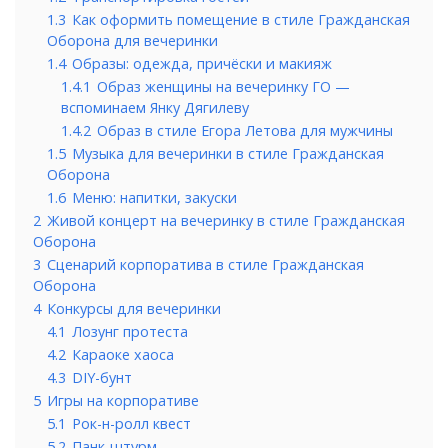
1.3
Как оформить помещение в стиле Гражданская
Оборона для вечеринки
1.4
Образы: одежда, причёски и макияж
1.4.1
Образ женщины на вечеринку ГО —
вспоминаем Янку Дягилеву
1.4.2
Образ в стиле Егора Летова для мужчины
1.5
Музыка для вечеринки в стиле Гражданская
Оборона
1.6
Меню: напитки, закуски
2
Живой концерт на вечеринку в стиле Гражданская
Оборона
3
Сценарий корпоратива в стиле Гражданская
Оборона
4
Конкурсы для вечеринки
4.1
Лозунг протеста
4.2
Караоке хаоса
4.3
DIY-бунт
5
Игры на корпоративе
5.1
Рок-н-ролл квест
5.2
Панк-штурм