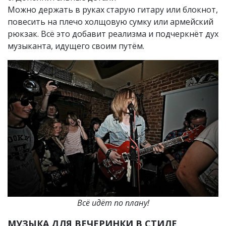
Можно держать в руках старую гитару или блокнот,
повесить на плечо холщовую сумку или армейский
рюкзак. Всё это добавит реализма и подчеркнёт дух
музыканта, идущего своим путём.
Всё идёт по плану!
МУЗЫКА ДЛЯ ВЕЧЕРИНКИ В СТИЛЕ