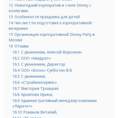
12
Новогодний корпоратив в стиле Disney с
коллегами
13
Особенности праздника для детей
14
Чек-лист по подготовке к корпоративной
вечеринке
15
Организация корпоративной Disney Party в
Москве
16
Отзывы
16.1
С уважением, Алексей Ворожкин
16.2
ООО «Квадрат»
16.3
С уважением, Директор
16.4
ООО «Боско» Субботин В.В.
16.5
С уважением,
16.6
«Стройжилсервис»
16.7
Виктория Троицкая
16.8
Архипова Ирина,
16.9
Административный менеджер компании
«Паритет»
16.10
Романов Виталий,