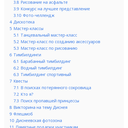
3.8
Рисование на асфальте
3.9
Конкурс на лучшее представление
3.10
Фото-челлендж
4
Дискотека
5
Мастер-классы
5.1
Танцевальный мастер-класс
5.2
Мастер-класс по созданию аксессуаров
5.3
Мастер-класс по рисованию
6
Тимбилдинги
6.1
Барабанный тимбилдинг
6.2
Водный тимбилдинг
6.3
Тимбилдинг спортивный
7
Квесты
7.1
В поисках потерянного сокровища
7.2
Кто я?
7.3
Поиск пропавшей принцессы
8
Викторина на тему Диснея
9
Флешмоб
10
Диснеевская фотозона
11
Памятные подарки участникам