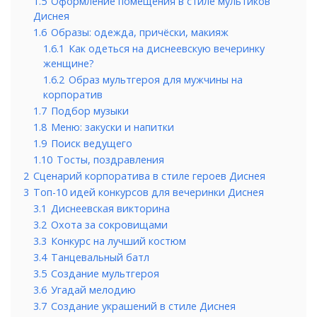
1.5
Оформление помещения в стиле мультиков
Диснея
1.6
Образы: одежда, причёски, макияж
1.6.1
Как одеться на диснеевскую вечеринку
женщине?
1.6.2
Образ мультгероя для мужчины на
корпоратив
1.7
Подбор музыки
1.8
Меню: закуски и напитки
1.9
Поиск ведущего
1.10
Тосты, поздравления
2
Сценарий корпоратива в стиле героев Диснея
3
Топ-10 идей конкурсов для вечеринки Диснея
3.1
Диснеевская викторина
3.2
Охота за сокровищами
3.3
Конкурс на лучший костюм
3.4
Танцевальный батл
3.5
Создание мультгероя
3.6
Угадай мелодию
3.7
Создание украшений в стиле Диснея