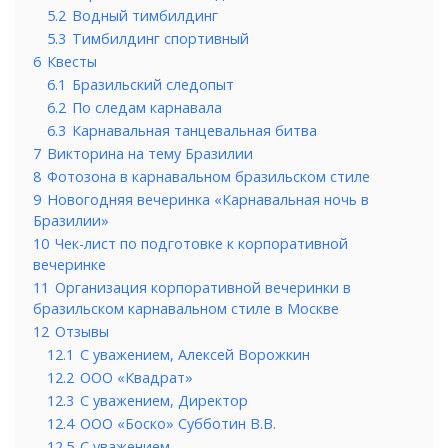
5.2
Водный тимбилдинг
5.3
Тимбилдинг спортивный
6
Квесты
6.1
Бразильский следопыт
6.2
По следам карнавала
6.3
Карнавальная танцевальная битва
7
Викторина на тему Бразилии
8
Фотозона в карнавальном бразильском стиле
9
Новогодняя вечеринка «Карнавальная ночь в
Бразилии»
10
Чек-лист по подготовке к корпоративной
вечеринке
11
Организация корпоративной вечеринки в
бразильском карнавальном стиле в Москве
12
Отзывы
12.1
С уважением, Алексей Ворожкин
12.2
ООО «Квадрат»
12.3
С уважением, Директор
12.4
ООО «Боско» Субботин В.В.
12.5
С уважением,