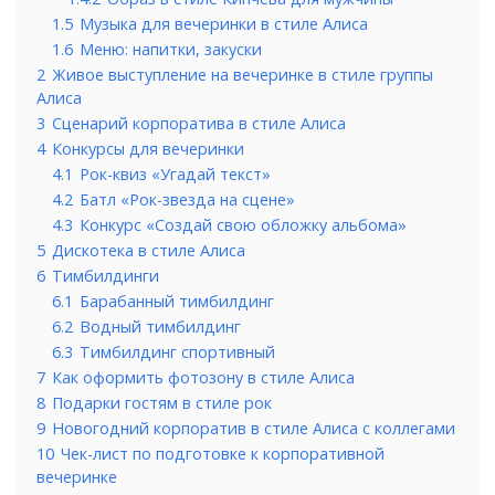
1.5
Музыка для вечеринки в стиле Алиса
1.6
Меню: напитки, закуски
2
Живое выступление на вечеринке в стиле группы
Алиса
3
Сценарий корпоратива в стиле Алиса
4
Конкурсы для вечеринки
4.1
Рок-квиз «Угадай текст»
4.2
Батл «Рок-звезда на сцене»
4.3
Конкурс «Создай свою обложку альбома»
5
Дискотека в стиле Алиса
6
Тимбилдинги
6.1
Барабанный тимбилдинг
6.2
Водный тимбилдинг
6.3
Тимбилдинг спортивный
7
Как оформить фотозону в стиле Алиса
8
Подарки гостям в стиле рок
9
Новогодний корпоратив в стиле Алиса с коллегами
10
Чек-лист по подготовке к корпоративной
вечеринке