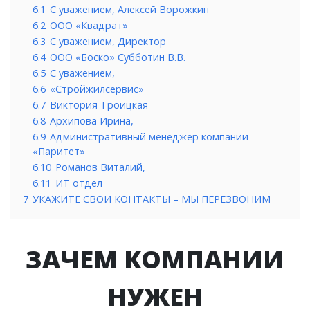
6.1
С уважением, Алексей Ворожкин
6.2
ООО «Квадрат»
6.3
С уважением, Директор
6.4
ООО «Боско» Субботин В.В.
6.5
С уважением,
6.6
«Стройжилсервис»
6.7
Виктория Троицкая
6.8
Архипова Ирина,
6.9
Административный менеджер компании
«Паритет»
6.10
Романов Виталий,
6.11
ИТ отдел
7
УКАЖИТЕ СВОИ КОНТАКТЫ – МЫ ПЕРЕЗВОНИМ
ЗАЧЕМ КОМПАНИИ
НУЖЕН