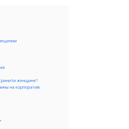
мещении
ма
 Тринити женщине?
чины на корпоратив
»