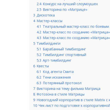
2.4
Конкурс на лучший слоумоушен
2.5
Викторина по «Матрице»
3
Дискотека
4
Мастер-классы
4.1
Театральный мастер-класс по боевым
4.2
Мастер-класс по созданию «Матрица»
4.3
Мастер-класс по созданию «Матрица»
5
Тимбилдинги
5.1
Барабанный тимбилдинг
5.2
Тимбилдинг спортивный
5.3
Арт-тимбилдинг
6
Квесты
6.1
Код агента Смита
6.2
Тени искажения
6.3
Потерянный протокол
7
Викторина на тему фильма Матрица
8
Фотозона в стиле Матрицы
9
Новогодний корпоратив в стиле Matrix с 
10
Чек-лист по подготовке к корпоративно