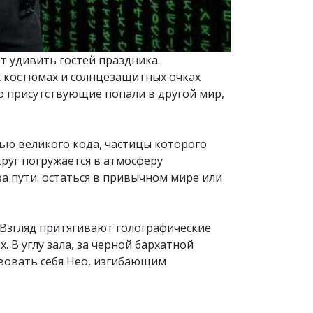
т удивить гостей праздника.
х костюмах и солнцезащитных очках
то присутствующие попали в другой мир,
ью великого кода, частицы которого
круг погружается в атмосферу
а пути: остаться в привычном мире или
Взгляд притягивают голографические
 В углу зала, за черной бархатной
твовать себя Нео, изгибающим