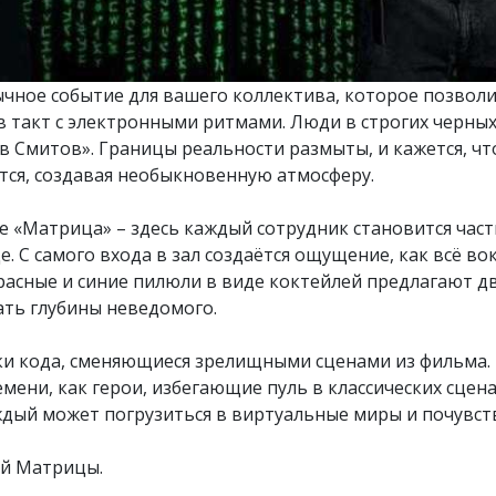
чное событие для вашего коллектива, которое позволи
в такт с электронными ритмами. Люди в строгих черны
в Смитов». Границы реальности размыты, и кажется, ч
тся, создавая необыкновенную атмосферу.
е «Матрица» – здесь каждый сотрудник становится част
 С самого входа в зал создаётся ощущение, как всё во
расные и синие пилюли в виде коктейлей предлагают дв
ать глубины неведомого.
и кода, сменяющиеся зрелищными сценами из фильма. 
ни, как герои, избегающие пуль в классических сценах.
аждый может погрузиться в виртуальные миры и почувс
ой Матрицы.