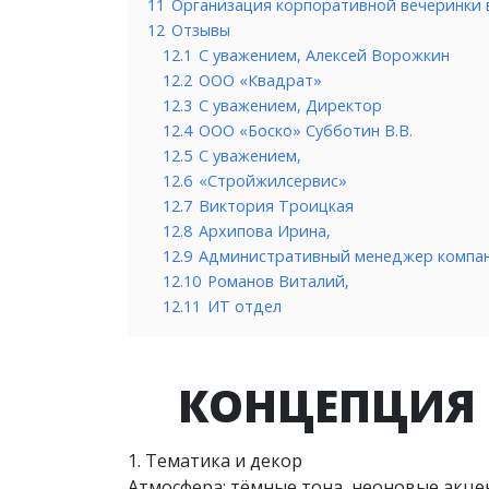
11
Организация корпоративной вечеринки 
12
Отзывы
12.1
С уважением, Алексей Ворожкин
12.2
ООО «Квадрат»
12.3
С уважением, Директор
12.4
ООО «Боско» Субботин В.В.
12.5
С уважением,
12.6
«Стройжилсервис»
12.7
Виктория Троицкая
12.8
Архипова Ирина,
12.9
Административный менеджер компа
12.10
Романов Виталий,
12.11
ИТ отдел
КОНЦЕПЦИЯ 
1. Тематика и декор
Атмосфера: тёмные тона, неоновые акце