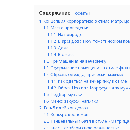
Содержание
скрыть
1
Концепция корпоратива в стиле Матрица
1.1
Место проведения
1.1.1
На природе
1.1.2
В арендованном тематическом по
1.1.3
Дома
1.1.4
В офисе
1.2
Приглашения на вечеринку
1.3
Оформление помещения в стиле филь
1.4
Образы: одежда, причёски, макияж
1.4.1
Как одеться на вечеринку в стиле
1.4.2
Образ Нео или Морфеуса для муж
1.5
Подбор музыки
1.6
Меню: закуски, напитки
2
Топ-5 идей конкурсов
2.1
Конкурс-костюмов
2.2
Танцевальный батл в стиле «Матрица
2.3
Квест «Избери свою реальность»