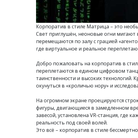
Корпоратив в стиле Матрица – это необы
Свет приглушён, неоновые огни мигают 
перемещаются по залу с грацией «агенто
где виртуальное и реальное переплетаю
Добро пожаловать на корпоратив в стил
переплетаются в едином цифровом танце.
таинственности и высоких технологий. К
окунуться в «кроличью нору» и исследов
На огромном экране проецируются строк
фигуры, двигающиеся в замедленном време
завесой, установлена VR-станция, где к
реальность под своей волей.
Это всё – корпоратив в стиле бессмертн