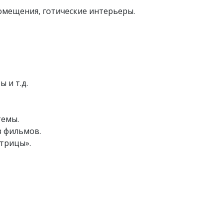
омещения, готические интерьеры.
 и т.д.
темы.
з фильмов.
атрицы».