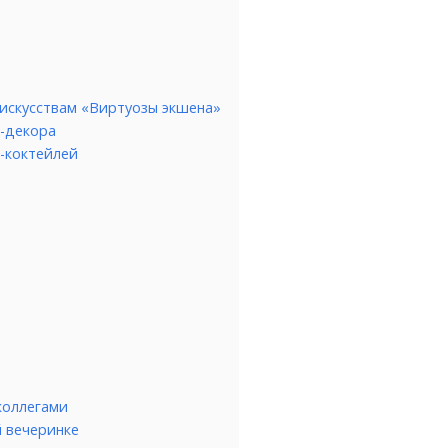
 искусствам «Виртуозы экшена»
-декора
-коктейлей
коллегами
й вечеринке