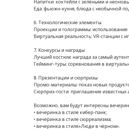
Напитки: коктейли с зелёными и неонов
Еда: фьюжн-кухня, блюда с необычной п
6. Технологические элементы
Проекции и голограммы: использование 
Виртуальная реальность: VR-станции с 
7. Конкурсы и награды
Лучший костюм: награда за самый аутен
Гейминг-туры: соревнования в виртуаль
8. Презентации и сюрпризы
Промо-материалы: показ новых продуктов
Сюрприз-гости: приглашение известных а
Возможно, вам будут интересны вечеринки
•
вечеринка в стиле кибер-панк
;
•
вечеринка в стиле сюрреализма
;
•
вечеринка в стиле»Люди в чёрном»
.