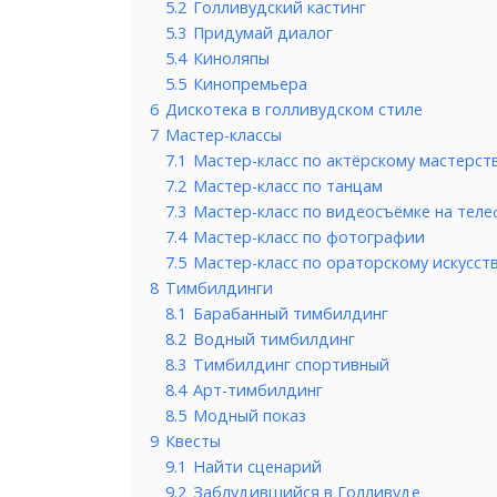
5.2
Голливудский кастинг
5.3
Придумай диалог
5.4
Киноляпы
5.5
Кинопремьера
6
Дискотека в голливудском стиле
7
Мастер-классы
7.1
Мастер-класс по актёрскому мастерст
7.2
Мастер-класс по танцам
7.3
Мастер-класс по видеосъёмке на тел
7.4
Мастер-класс по фотографии
7.5
Мастер-класс по ораторскому искусст
8
Тимбилдинги
8.1
Барабанный тимбилдинг
8.2
Водный тимбилдинг
8.3
Тимбилдинг спортивный
8.4
Арт-тимбилдинг
8.5
Модный показ
9
Квесты
9.1
Найти сценарий
9.2
Заблудившийся в Голливуде