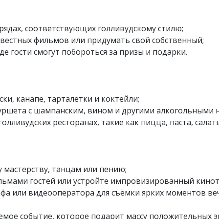
арядах, соответствующих голливудскому стилю;
звестных фильмов или придумать свой собственный;
де гости смогут побороться за призы и подарки.
ки, канапе, тарталетки и коктейли;
 фуршета с шампанским, вином и другими алкогольными 
олливудских ресторанах, такие как пицца, паста, салат
у мастерству, танцам или пению;
льмами гостей или устройте импровизированный кинот
афа или видеооператора для съёмки ярких моментов ве
емое событие, которое подарит массу положительных э