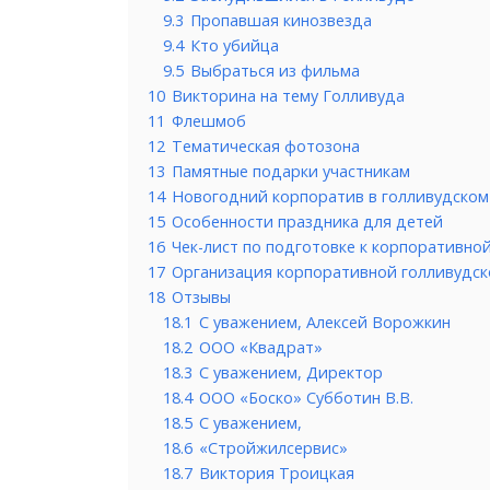
9.3
Пропавшая кинозвезда
9.4
Кто убийца
9.5
Выбраться из фильма
10
Викторина на тему Голливуда
11
Флешмоб
12
Тематическая фотозона
13
Памятные подарки участникам
14
Новогодний корпоратив в голливудском 
15
Особенности праздника для детей
16
Чек-лист по подготовке к корпоративно
17
Организация корпоративной голливудск
18
Отзывы
18.1
С уважением, Алексей Ворожкин
18.2
ООО «Квадрат»
18.3
С уважением, Директор
18.4
ООО «Боско» Субботин В.В.
18.5
С уважением,
18.6
«Стройжилсервис»
18.7
Виктория Троицкая