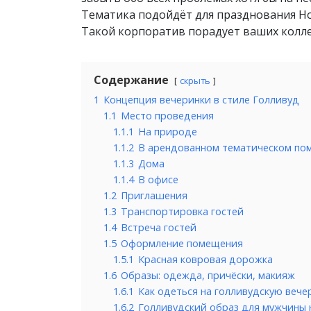
Тематика подойдёт для празднования Нов
Такой корпоратив порадует ваших колле
Содержание
скрыть
1
Концепция вечеринки в стиле Голливуд
1.1
Место проведения
1.1.1
На природе
1.1.2
В арендованном тематическом по
1.1.3
Дома
1.1.4
В офисе
1.2
Приглашения
1.3
Транспортировка гостей
1.4
Встреча гостей
1.5
Оформление помещения
1.5.1
Красная ковровая дорожка
1.6
Образы: одежда, причёски, макияж
1.6.1
Как одеться на голливудскую веч
1.6.2
Голливудский образ для мужчины 