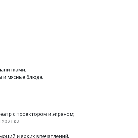
напитками;
ы и мясные блюда.
еатр с проектором и экраном;
черинки.
моций и ярких впечатлений.