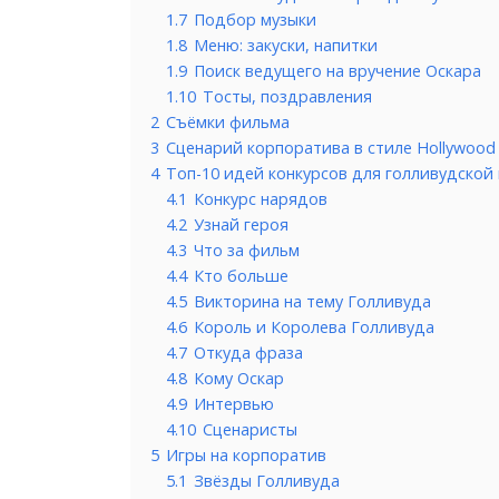
1.7
Подбор музыки
1.8
Меню: закуски, напитки
1.9
Поиск ведущего на вручение Оскара
1.10
Тосты, поздравления
2
Съёмки фильма
3
Сценарий корпоратива в стиле Hollywood
4
Топ-10 идей конкурсов для голливудской
4.1
Конкурс нарядов
4.2
Узнай героя
4.3
Что за фильм
4.4
Кто больше
4.5
Викторина на тему Голливуда
4.6
Король и Королева Голливуда
4.7
Откуда фраза
4.8
Кому Оскар
4.9
Интервью
4.10
Сценаристы
5
Игры на корпоратив
5.1
Звёзды Голливуда