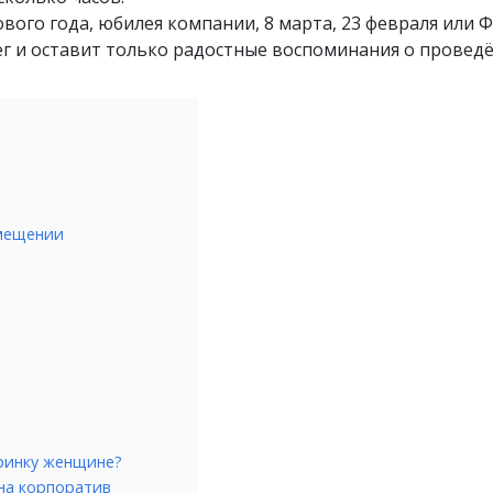
ого года, юбилея компании, 8 марта, 23 февраля или 
г и оставит только радостные воспоминания о провед
мещении
еринку женщине?
на корпоратив