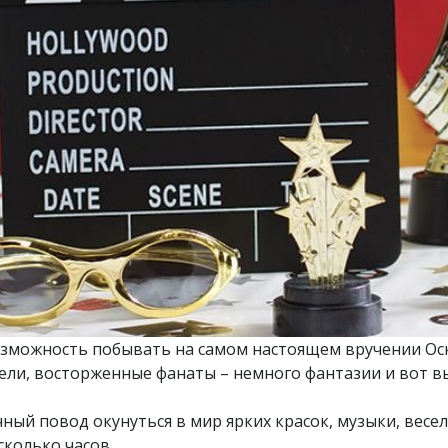
возможность побывать на самом настоящем вручении Ос
ели, восторженные фанаты – немного фантазии и вот в
ный повод окунуться в мир ярких красок, музыки, весел
сколько часов.