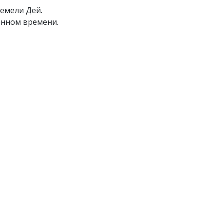
Фемели Дей.
ённом времени.