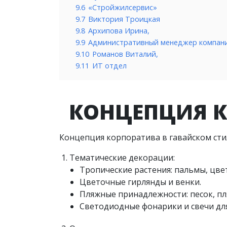
9.6
«Стройжилсервис»
9.7
Виктория Троицкая
9.8
Архипова Ирина,
9.9
Административный менеджер компан
9.10
Романов Виталий,
9.11
ИТ отдел
КОНЦЕПЦИЯ К
Концепция корпоратива в гавайском стил
Тематические декорации:
Тропические растения: пальмы, цве
Цветочные гирлянды и венки.
Пляжные принадлежности: песок, пл
Светодиодные фонарики и свечи дл