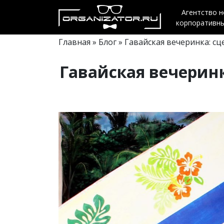
Агентство 
корпоративн
Главная
»
Блог
» Гавайская вечеринка: сц
Гавайская вечеринк