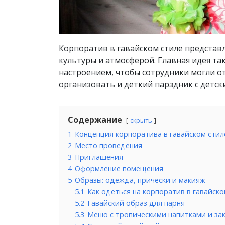
Корпоратив в гавайском стиле представ
культуры и атмосферой. Главная идея т
настроением, чтобы сотрудники могли от
организовать и деткий парздник с детск
Содержание
скрыть
1
Концепция корпоратива в гавайском стил
2
Место проведения
3
Приглашения
4
Оформление помещения
5
Образы: одежда, прически и макияж
5.1
Как одеться на корпоратив в гавайск
5.2
Гавайский образ для парня
5.3
Меню с тропическими напитками и за