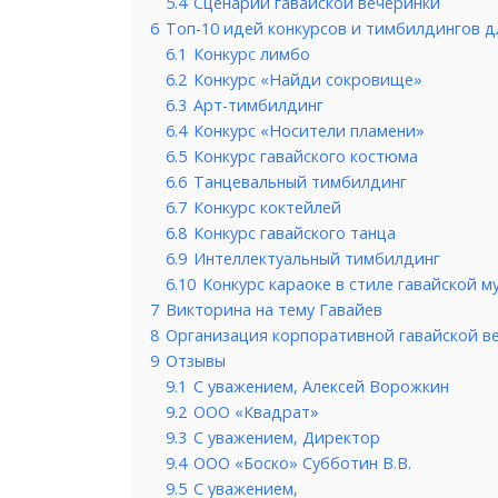
5.4
Сценарий гавайской вечеринки
6
Топ-10 идей конкурсов и тимбилдингов д
6.1
Конкурс лимбо
6.2
Конкурс «Найди сокровище»
6.3
Арт-тимбилдинг
6.4
Конкурс «Носители пламени»
6.5
Конкурс гавайского костюма
6.6
Танцевальный тимбилдинг
6.7
Конкурс коктейлей
6.8
Конкурс гавайского танца
6.9
Интеллектуальный тимбилдинг
6.10
Конкурс караоке в стиле гавайской м
7
Викторина на тему Гавайев
8
Организация корпоративной гавайской в
9
Отзывы
9.1
С уважением, Алексей Ворожкин
9.2
ООО «Квадрат»
9.3
С уважением, Директор
9.4
ООО «Боско» Субботин В.В.
9.5
С уважением,