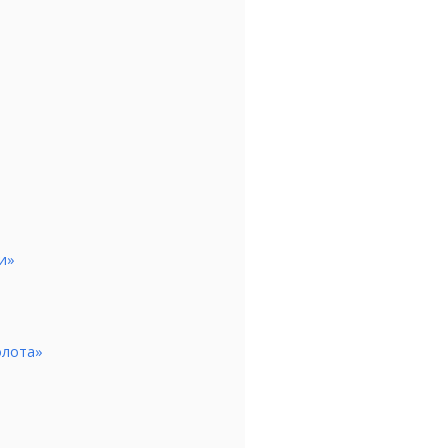
и»
олота»