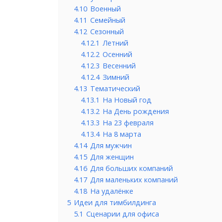
4.10
Военный
4.11
Семейный
4.12
Сезонный
4.12.1
Летний
4.12.2
Осенний
4.12.3
Весенний
4.12.4
Зимний
4.13
Тематический
4.13.1
На Новый год
4.13.2
На День рождения
4.13.3
На 23 февраля
4.13.4
На 8 марта
4.14
Для мужчин
4.15
Для женщин
4.16
Для больших компаний
4.17
Для маленьких компаний
4.18
На удалёнке
5
Идеи для тимбилдинга
5.1
Сценарии для офиса