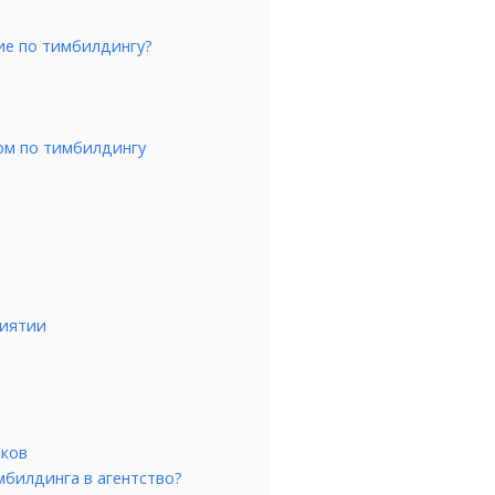
ие по тимбилдингу?
ом по тимбилдингу
риятии
иков
мбилдинга в агентство?