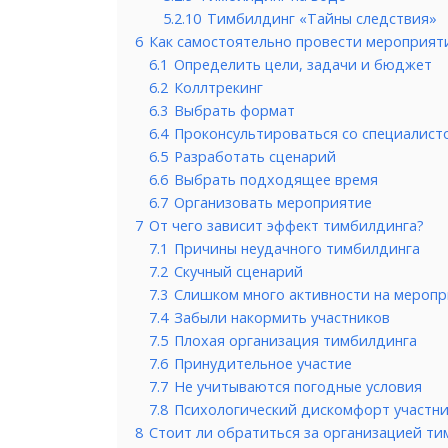
5.2.10
Тимбилдинг «Тайны следствия»
6
Как самостоятельно провести мероприят
6.1
Определить цели, задачи и бюджет
6.2
Коллтрекинг
6.3
Выбрать формат
6.4
Проконсультироваться со специалист
6.5
Разработать сценарий
6.6
Выбрать подходящее время
6.7
Организовать мероприятие
7
От чего зависит эффект тимбилдинга?
7.1
Причины неудачного тимбилдинга
7.2
Скучный сценарий
7.3
Слишком много активности на мероп
7.4
Забыли накормить участников
7.5
Плохая организация тимбилдинга
7.6
Принудительное участие
7.7
Не учитываются погодные условия
7.8
Психологический дискомфорт участн
8
Стоит ли обратиться за организацией ти