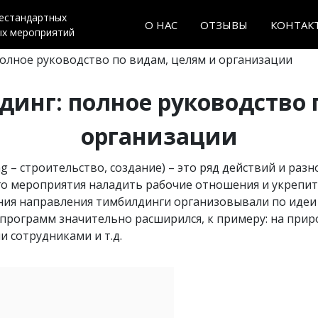
нестандартных
О НАС
ОТЗЫВЫ
КОНТАК
ых мероприятий
полное руководство по видам, целям и организации
динг: полное руководство 
организации
ing – строительство, создание) – это ряд действий и ра
го мероприятия наладить рабочие отношения и укрепи
ния направления тимбилдинги организовывали по идеи 
рограмм значительно расширился, к примеру: на приро
и сотрудниками и т.д.