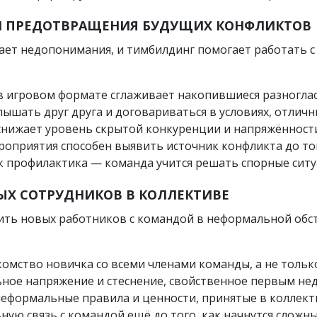
И ПРЕДОТВРАЩЕНИЯ БУДУЩИХ КОНФЛИКТОВ
ет недопонимания, и тимбилдинг помогает работать с 
в игровом формате сглаживает накопившиеся разноглас
лышать друг друга и договариваться в условиях, отличн
снижает уровень скрытой конкуренции и напряжённост
приятия способен выявить источник конфликта до того
 профилактика — команда учится решать спорные ситуа
ЫХ СОТРУДНИКОВ В КОЛЛЕКТИВЕ
ть новых работников с командой в неформальной обст
омство новичка со всеми членами команды, а не тольк
ое напряжение и стеснение, свойственное первым нед
еформальные правила и ценности, принятые в коллект
ую связь с командой ещё до того, как начнутся сложны