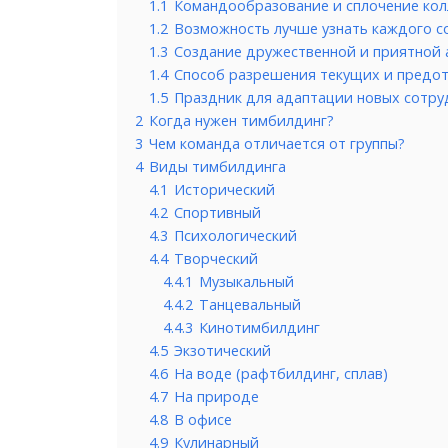
1.1
Командообразование и сплочение кол
1.2
Возможность лучше узнать каждого с
1.3
Создание дружественной и приятной 
1.4
Способ разрешения текущих и предо
1.5
Праздник для адаптации новых сотру
2
Когда нужен тимбилдинг?
3
Чем команда отличается от группы?
4
Виды тимбилдинга
4.1
Исторический
4.2
Спортивный
4.3
Психологический
4.4
Творческий
4.4.1
Музыкальный
4.4.2
Танцевальный
4.4.3
Кинотимбилдинг
4.5
Экзотический
4.6
На воде (рафтбилдинг, сплав)
4.7
На природе
4.8
В офисе
4.9
Кулинарный