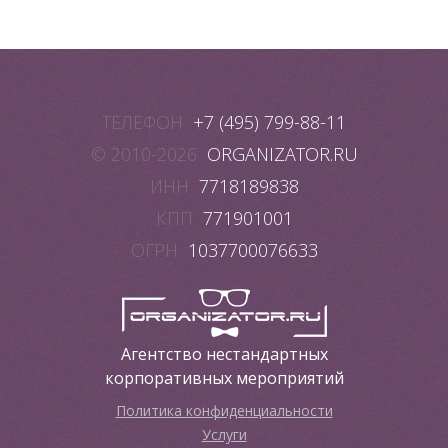
ТЕЛЕФОН
+7 (495) 799-88-11
© 2010-2026
ORGANIZATOR.RU
ИНН
7718189838
КПП
771901001
ОГРН
1037700076633
Агентство нестандартных
корпоративных мероприятий
Политика конфиденциальности
Услуги