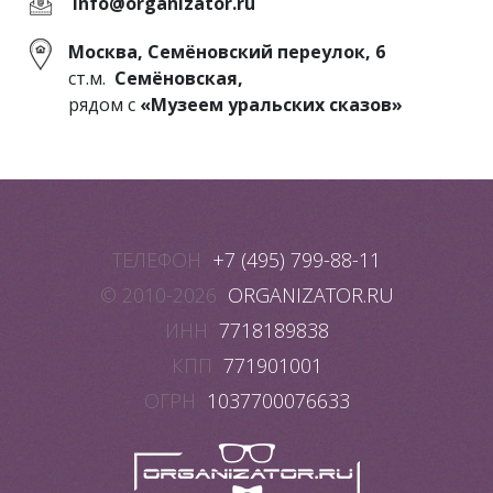
info@organizator.ru
Москва, Семёновский переулок, 6
ст.м.
Семёновская,
рядом с
«Музеем уральских сказов»
ТЕЛЕФОН
+7 (495) 799-88-11
© 2010-2026
ORGANIZATOR.RU
ИНН
7718189838
КПП
771901001
ОГРН
1037700076633